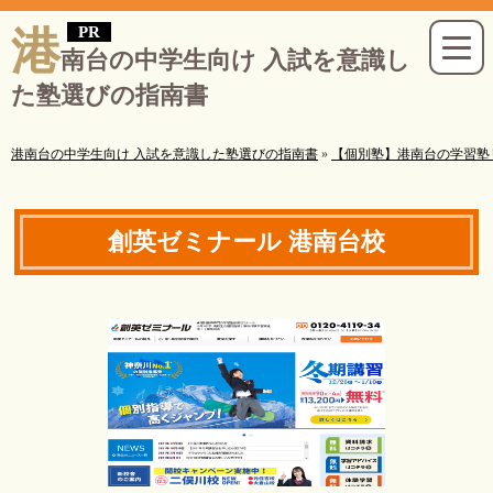
港
南台の中学生向け 入試を意識し
た塾選びの指南書
港南台の中学生向け 入試を意識した塾選びの指南書
»
【個別塾】港南台の学習塾
創英ゼミナール 港南台校