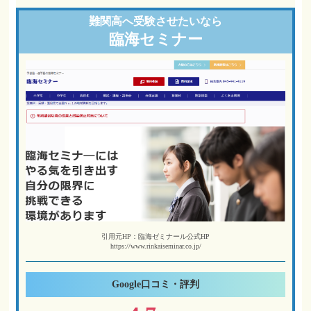
難関高へ
受験させたいなら
臨海セミナー
引用元HP：臨海ゼミナール公式HP
https://www.rinkaiseminar.co.jp/
Google
口コミ・評判