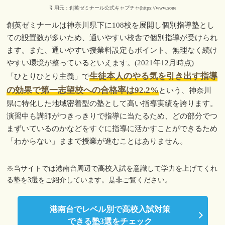
引用元：創英ゼミナール公式キャプチャ(https://www.souei.net/)
創英ゼミナールは神奈川県下に108校を展開し個別指導塾とし
ての設置数が多いため、通いやすい校舎で個別指導が受けられ
ます。また、通いやすい授業料設定もポイント。無理なく続け
やすい環境が整っているといえます。(2021年12月時点)
生徒本人のやる気を引き出す指導
「ひとりひとり主義」で
の効果で第一志望校への合格率は92.2%
という、神奈川
県に特化した地域密着型の塾として高い指導実績を誇ります。
演習中も講師がつきっきりで指導に当たるため、どの部分でつ
まずいているのかなどをすぐに指導に活かすことができるため
「わからない」ままで授業が進むことはありません。
※当サイトでは港南台周辺で高校入試を意識して学力を上げてくれ
る塾を3選をご紹介しています。是非ご覧ください。
港南台でレベル別で高校入試対策
できる塾3選をチェック