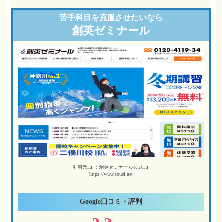
苦手科目を
克服させたいなら
創英ゼミナール
引用元HP：創英ゼミナール公式HP
https://www.souei.net
Google
口コミ・評判