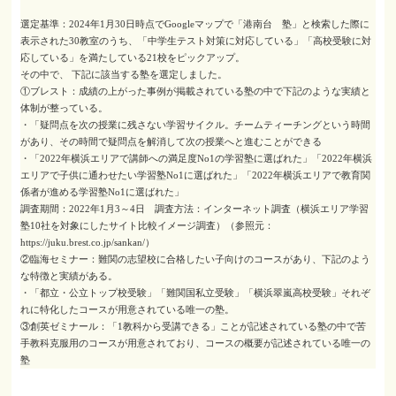
選定基準：2024年1月30日時点でGoogleマップで「港南台 塾」と検索した際に
表示された30教室のうち、「中学生テスト対策に対応している」「高校受験に対
応している」を満たしている21校をピックアップ。
その中で、 下記に該当する塾を選定しました。
①ブレスト：成績の上がった事例が掲載されている塾の中で下記のような実績と
体制が整っている。
・「疑問点を次の授業に残さない学習サイクル。チームティーチングという時間
があり、その時間で疑問点を解消して次の授業へと進むことができる
・「2022年横浜エリアで講師への満足度No1の学習塾に選ばれた」「2022年横浜
エリアで子供に通わせたい学習塾No1に選ばれた」「2022年横浜エリアで教育関
係者が進める学習塾No1に選ばれた」
調査期間：2022年1月3～4日 調査方法：インターネット調査（横浜エリア学習
塾10社を対象にしたサイト比較イメージ調査）（参照元：
https://juku.brest.co.jp/sankan/）
②臨海セミナー：難関の志望校に合格したい子向けのコースがあり、下記のよう
な特徴と実績がある。
・「都立・公立トップ校受験」「難関国私立受験」「横浜翠嵐高校受験」それぞ
れに特化したコースが用意されている唯一の塾。
③創英ゼミナール：「1教科から受講できる」ことが記述されている塾の中で苦
手教科克服用のコースが用意されており、コースの概要が記述されている唯一の
塾