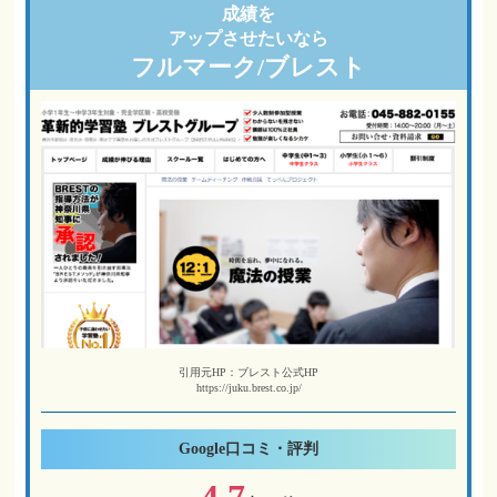
成績を
アップさせたいなら
フルマーク/ブレスト
引用元HP：ブレスト公式HP
https://juku.brest.co.jp/
Google
口コミ・評判