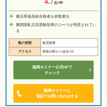
4.7
点/3件
横浜翠嵐高校合格者を多数輩出
難関国私立高受験指導のコースが用意されてい
る
塾の形態
集団授業
アクセス
港南台駅から徒歩1分
臨海セミナー
公式HPで
チェック
臨海セミナーに
電話でお問い合わせする