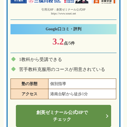
引用元HP：創英ゼミナール公式HP
https://www.souei.net
Google
口コミ・評判
3.2
点/5件
1教科から受講できる
苦手教科克服用のコースが用意されている
塾の形態
個別指導
アクセス
港南台駅から徒歩1分
創英ゼミナール
公式HPで
チェック