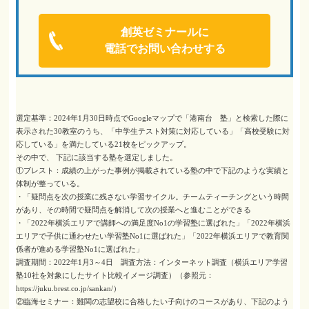
創英ゼミナールに
電話でお問い合わせする
選定基準：2024年1月30日時点でGoogleマップで「港南台 塾」と検索した際に
表示された30教室のうち、「中学生テスト対策に対応している」「高校受験に対
応している」を満たしている21校をピックアップ。
その中で、 下記に該当する塾を選定しました。
①ブレスト：成績の上がった事例が掲載されている塾の中で下記のような実績と
体制が整っている。
・「疑問点を次の授業に残さない学習サイクル。チームティーチングという時間
があり、その時間で疑問点を解消して次の授業へと進むことができる
・「2022年横浜エリアで講師への満足度No1の学習塾に選ばれた」「2022年横浜
エリアで子供に通わせたい学習塾No1に選ばれた」「2022年横浜エリアで教育関
係者が進める学習塾No1に選ばれた」
調査期間：2022年1月3～4日 調査方法：インターネット調査（横浜エリア学習
塾10社を対象にしたサイト比較イメージ調査）（参照元：
https://juku.brest.co.jp/sankan/）
②臨海セミナー：難関の志望校に合格したい子向けのコースがあり、下記のよう