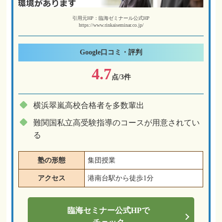
引用元HP：臨海ゼミナール公式HP
https://www.rinkaiseminar.co.jp/
Google
口コミ・評判
4.7
点/3件
横浜翠嵐高校合格者を多数輩出
難関国私立高受験指導のコースが用意されてい
る
塾の形態
集団授業
アクセス
港南台駅から徒歩1分
臨海セミナー
公式HPで