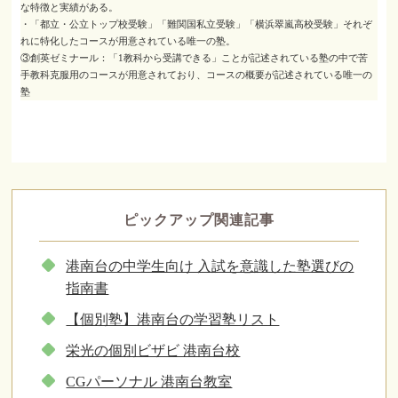
な特徴と実績がある。
・「都立・公立トップ校受験」「難関国私立受験」「横浜翠嵐高校受験」それぞ
れに特化したコースが用意されている唯一の塾。
③創英ゼミナール：「1教科から受講できる」ことが記述されている塾の中で苦
手教科克服用のコースが用意されており、コースの概要が記述されている唯一の
塾
ピックアップ関連記事
港南台の中学生向け 入試を意識した塾選びの
指南書
【個別塾】港南台の学習塾リスト
栄光の個別ビザビ 港南台校
CGパーソナル 港南台教室