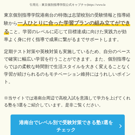
引用元：東京個別指導学院公式キャプチャ(https://www.kobetsu.co.jp/)
東京個別指導学院港南台の特徴は志望校別の受験情報と指導経
一人ひとりに合った学習プランの組み立てができ
験から
る
こと。学習のレベルに応じて目標達成に向けた実践力が効
率よく身に付く指導で成果に繋がるまでサポートします。
定期テスト対策や英検対策も実施しているため、自分のペース
で確実に幅広い学習を行うことができます。また、個別指導な
らではの柔軟な時間割で生活スタイルを大きく変えることなく
学習が続けられるのもモチベーション維持にはうれしいポイン
ト。
※当サイトでは港南台周辺で高校入試を意識して学力を上げてくれ
る塾を3選をご紹介しています。是非ご覧ください。
港南台でレベル別で受験対策できる塾
3選を
チェック