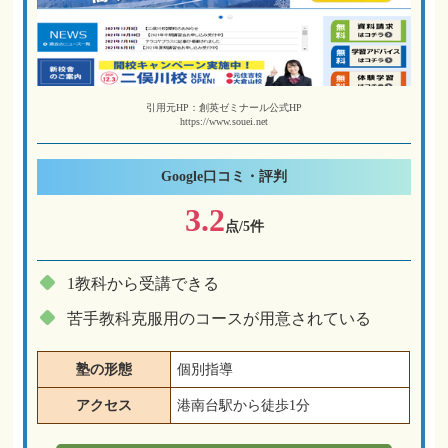
引用元HP：創英ゼミナール公式HP
https://www.souei.net
Google
口コミ・評判
3.2
点/5件
1教科から受講できる
苦手教科克服用のコースが用意されている
塾の形態
個別指導
アクセス
港南台駅から徒歩1分