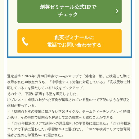
創英ゼミナール
公式HPで
チェック
創英ゼミナールに
電話でお問い合わせする
選定基準：2024年1月30日時点でGoogleマップで「港南台 塾」と検索した際に
表示された30教室のうち、「中学生テスト対策に対応している」「高校受験に対
応している」を満たしている21校をピックアップ。
その中で、 下記に該当する塾を選定しました。
①ブレスト：成績の上がった事例が掲載されている塾の中で下記のような実績と
体制が整っている。
・「疑問点を次の授業に残さない学習サイクル。チームティーチングという時間
があり、その時間で疑問点を解消して次の授業へと進むことができる
・「2022年横浜エリアで講師への満足度No1の学習塾に選ばれた」「2022年横浜
エリアで子供に通わせたい学習塾No1に選ばれた」「2022年横浜エリアで教育関
係者が進める学習塾No1に選ばれた」