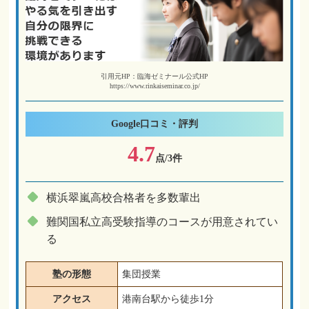
引用元HP：臨海ゼミナール公式HP
https://www.rinkaiseminar.co.jp/
Google
口コミ・評判
4.7
点/3件
横浜翠嵐高校合格者を多数輩出
難関国私立高受験指導のコースが用意されてい
る
塾の形態
集団授業
アクセス
港南台駅から徒歩1分