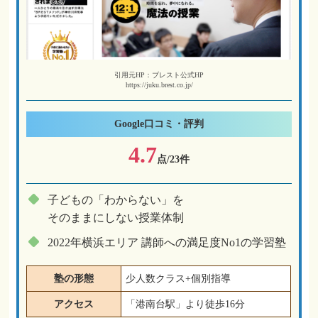
引用元HP：ブレスト公式HP
https://juku.brest.co.jp/
Google
口コミ・評判
4.7
点/23件
子どもの「わからない」を
そのままにしない授業体制
2022年横浜エリア 講師への満足度No1の学習塾
塾の形態
少人数クラス+個別指導
アクセス
「港南台駅」より徒歩16分