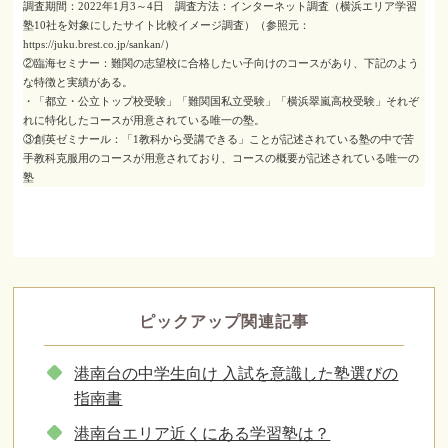
調査期間：2022年1月3～4日 調査方法：インターネット調査（横浜エリア学習
塾10社を対象にしたサイト比較イメージ調査）（参照元：
https://juku.brest.co.jp/sankan/）
②臨海セミナー：難関の志望校に合格したい子向けのコースがあり、下記のよう
な特徴と実績がある。
・「都立・公立トップ校受験」「難関国私立受験」「横浜翠嵐高校受験」それぞ
れに特化したコースが用意されている唯一の塾。
③創英ゼミナール：「1教科から受講できる」ことが記述されている塾の中で苦
手教科克服用のコースが用意されており、コースの概要が記述されている唯一の
塾
ピックアップ関連記事
港南台の中学生向け 入試を意識した塾選びの
指南書
港南台エリア近くにある学習塾は？