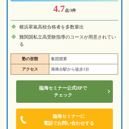
4.7
点/3件
横浜翠嵐高校合格者を多数輩出
難関国私立高受験指導のコースが用意されてい
る
塾の形態
集団授業
アクセス
港南台駅から徒歩1分
臨海セミナー
公式HPで
チェック
臨海セミナーに
電話でお問い合わせする