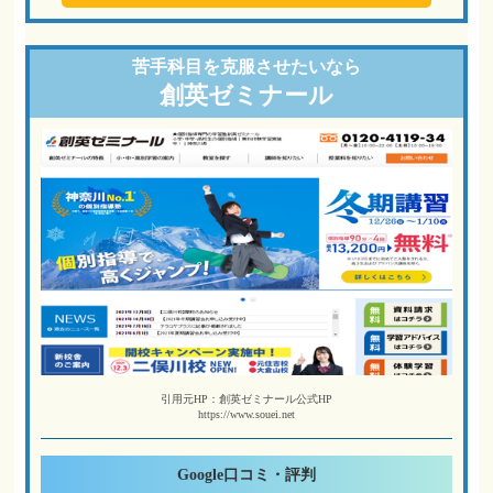
苦手科目を
克服させたいなら
創英ゼミナール
引用元HP：創英ゼミナール公式HP
https://www.souei.net
Google
口コミ・評判