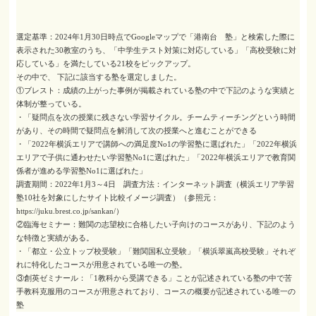
選定基準：2024年1月30日時点でGoogleマップで「港南台 塾」と検索した際に
表示された30教室のうち、「中学生テスト対策に対応している」「高校受験に対
応している」を満たしている21校をピックアップ。
その中で、 下記に該当する塾を選定しました。
①ブレスト：成績の上がった事例が掲載されている塾の中で下記のような実績と
体制が整っている。
・「疑問点を次の授業に残さない学習サイクル。チームティーチングという時間
があり、その時間で疑問点を解消して次の授業へと進むことができる
・「2022年横浜エリアで講師への満足度No1の学習塾に選ばれた」「2022年横浜
エリアで子供に通わせたい学習塾No1に選ばれた」「2022年横浜エリアで教育関
係者が進める学習塾No1に選ばれた」
調査期間：2022年1月3～4日 調査方法：インターネット調査（横浜エリア学習
塾10社を対象にしたサイト比較イメージ調査）（参照元：
https://juku.brest.co.jp/sankan/）
②臨海セミナー：難関の志望校に合格したい子向けのコースがあり、下記のよう
な特徴と実績がある。
・「都立・公立トップ校受験」「難関国私立受験」「横浜翠嵐高校受験」それぞ
れに特化したコースが用意されている唯一の塾。
③創英ゼミナール：「1教科から受講できる」ことが記述されている塾の中で苦
手教科克服用のコースが用意されており、コースの概要が記述されている唯一の
塾