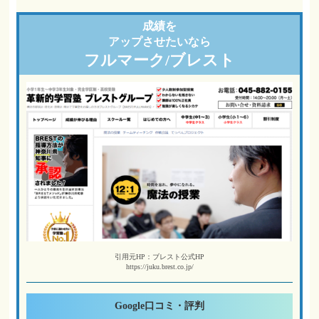
成績を
アップさせたいなら
フルマーク/ブレスト
引用元HP：ブレスト公式HP
https://juku.brest.co.jp/
Google
口コミ・評判