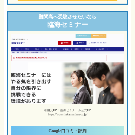
難関高へ
受験させたいなら
臨海セミナー
引用元HP：臨海ゼミナール公式HP
https://www.rinkaiseminar.co.jp/
Google
口コミ・評判