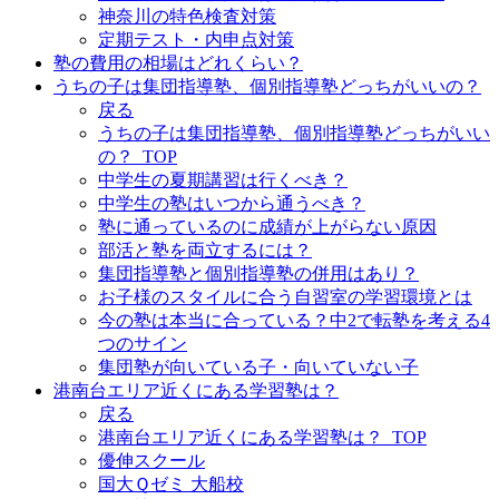
神奈川の特色検査対策
定期テスト・内申点対策
塾の費用の相場はどれくらい？
うちの子は集団指導塾、個別指導塾どっちがいいの？
戻る
うちの子は集団指導塾、個別指導塾どっちがいい
の？_TOP
中学生の夏期講習は行くべき？
中学生の塾はいつから通うべき？
塾に通っているのに成績が上がらない原因
部活と塾を両立するには？
集団指導塾と個別指導塾の併用はあり？
お子様のスタイルに合う自習室の学習環境とは
今の塾は本当に合っている？中2で転塾を考える4
つのサイン
集団塾が向いている子・向いていない子
港南台エリア近くにある学習塾は？
戻る
港南台エリア近くにある学習塾は？_TOP
優伸スクール
国大Ｑゼミ 大船校