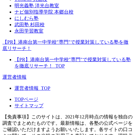
明光義塾 洋光台教室
ナビ個別指導学院 本郷台校
にしむら塾
武田塾 杉田校
永田学習教室
【PR】港南台第一中学校"専門"で授業対策している塾を徹
底リサーチ！
【PR】港南台第一中学校"専門"で授業対策している塾
を徹底リサーチ！_TOP
運営者情報
運営者情報_TOP
TOPページ
サイトマップ
【免責事項】
このサイトは、2021年12月時点の情報を独自の
調査でまとめたものです。最新情報は、各塾の公式ページを
ご確認いただけますようお願いいたします。各サイトの口コ