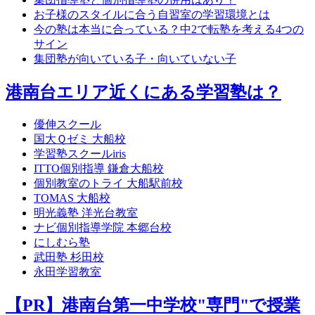
お子様のスタイルに合う自習室の学習環境とは
今の塾は本当に合っている？中2で転塾を考える4つの
サイン
集団塾が向いている子・向いていない子
港南台エリア近くにある学習塾は？
優伸スクール
国大Ｑゼミ 大船校
学習塾スクールiris
ITTO個別指導 鎌倉大船校
個別教室のトライ 大船駅前校
TOMAS 大船校
明光義塾 洋光台教室
ナビ個別指導学院 本郷台校
にしむら塾
武田塾 杉田校
永田学習教室
【PR】港南台第一中学校"専門"で授業