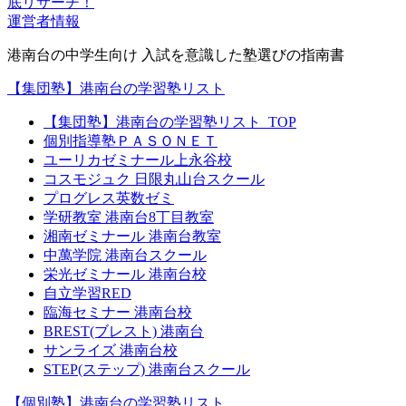
底リサーチ！
運営者情報
港南台の中学生向け 入試を意識した塾選びの指南書
【集団塾】港南台の学習塾リスト
【集団塾】港南台の学習塾リスト_TOP
個別指導塾ＰＡＳＯＮＥＴ
ユーリカゼミナール上永谷校
コスモジュク 日限丸山台スクール
プログレス英数ゼミ
学研教室 港南台8丁目教室
湘南ゼミナール 港南台教室
中萬学院 港南台スクール
栄光ゼミナール 港南台校
自立学習RED
臨海セミナー 港南台校
BREST(ブレスト) 港南台
サンライズ 港南台校
STEP(ステップ) 港南台スクール
【個別塾】港南台の学習塾リスト