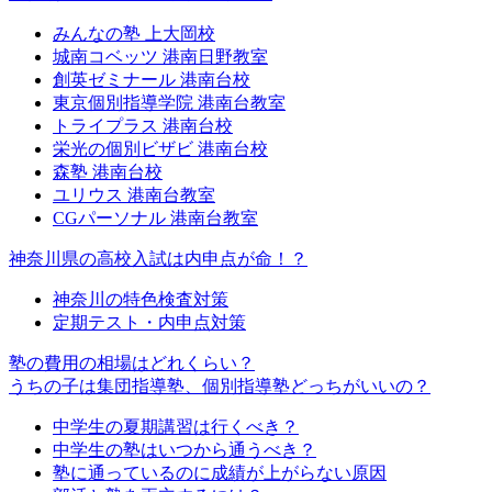
みんなの塾 上大岡校
城南コベッツ 港南日野教室
創英ゼミナール 港南台校
東京個別指導学院 港南台教室
トライプラス 港南台校
栄光の個別ビザビ 港南台校
森塾 港南台校
ユリウス 港南台教室
CGパーソナル 港南台教室
神奈川県の高校入試は内申点が命！？
神奈川の特色検査対策
定期テスト・内申点対策
塾の費用の相場はどれくらい？
うちの子は集団指導塾、個別指導塾どっちがいいの？
中学生の夏期講習は行くべき？
中学生の塾はいつから通うべき？
塾に通っているのに成績が上がらない原因