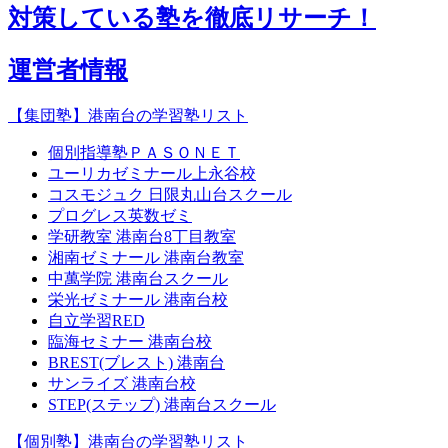
対策している塾を徹底リサーチ！
運営者情報
【集団塾】港南台の学習塾リスト
個別指導塾ＰＡＳＯＮＥＴ
ユーリカゼミナール上永谷校
コスモジュク 日限丸山台スクール
プログレス英数ゼミ
学研教室 港南台8丁目教室
湘南ゼミナール 港南台教室
中萬学院 港南台スクール
栄光ゼミナール 港南台校
自立学習RED
臨海セミナー 港南台校
BREST(ブレスト) 港南台
サンライズ 港南台校
STEP(ステップ) 港南台スクール
【個別塾】港南台の学習塾リスト