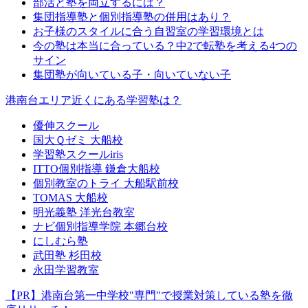
部活と塾を両立するには？
集団指導塾と個別指導塾の併用はあり？
お子様のスタイルに合う自習室の学習環境とは
今の塾は本当に合っている？中2で転塾を考える4つの
サイン
集団塾が向いている子・向いていない子
港南台エリア近くにある学習塾は？
優伸スクール
国大Ｑゼミ 大船校
学習塾スクールiris
ITTO個別指導 鎌倉大船校
個別教室のトライ 大船駅前校
TOMAS 大船校
明光義塾 洋光台教室
ナビ個別指導学院 本郷台校
にしむら塾
武田塾 杉田校
永田学習教室
【PR】港南台第一中学校"専門"で授業対策している塾を徹