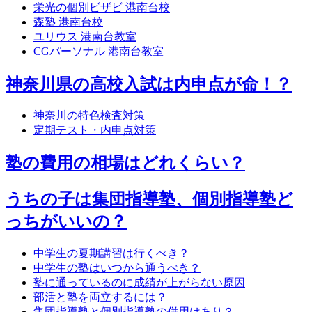
栄光の個別ビザビ 港南台校
森塾 港南台校
ユリウス 港南台教室
CGパーソナル 港南台教室
神奈川県の高校入試は内申点が命！？
神奈川の特色検査対策
定期テスト・内申点対策
塾の費用の相場はどれくらい？
うちの子は集団指導塾、個別指導塾ど
っちがいいの？
中学生の夏期講習は行くべき？
中学生の塾はいつから通うべき？
塾に通っているのに成績が上がらない原因
部活と塾を両立するには？
集団指導塾と個別指導塾の併用はあり？