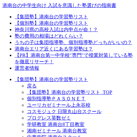
港南台の中学生向け 入試を意識した塾選びの指南書
【集団塾】港南台の学習塾リスト
【個別塾】港南台の学習塾リスト
神奈川県の高校入試は内申点が命！？
塾の費用の相場はどれくらい？
うちの子は集団指導塾、個別指導塾どっちがいいの？
港南台エリア近くにある学習塾は？
【PR】港南台第一中学校"専門"で授業対策している塾
を徹底リサーチ！
運営者情報
【集団塾】港南台の学習塾リスト
戻る
【集団塾】港南台の学習塾リスト_TOP
個別指導塾ＰＡＳＯＮＥＴ
ユーリカゼミナール上永谷校
コスモジュク 日限丸山台スクール
プログレス英数ゼミ
学研教室 港南台8丁目教室
湘南ゼミナール 港南台教室