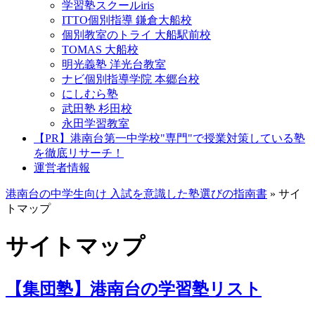
学習塾スクールiris
ITTO個別指導 鎌倉大船校
個別教室のトライ 大船駅前校
TOMAS 大船校
明光義塾 洋光台教室
ナビ個別指導学院 本郷台校
にしむら塾
武田塾 杉田校
永田学習教室
【PR】港南台第一中学校"専門"で授業対策している塾
を徹底リサーチ！
運営者情報
港南台の中学生向け 入試を意識した塾選びの指南書
»
サイ
トマップ
サイトマップ
【集団塾】港南台の学習塾リスト