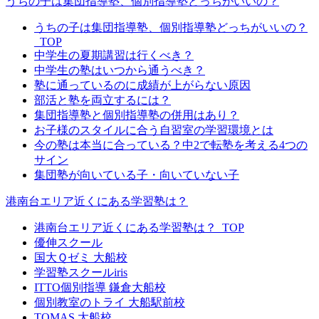
うちの子は集団指導塾、個別指導塾どっちがいいの？
うちの子は集団指導塾、個別指導塾どっちがいいの？
_TOP
中学生の夏期講習は行くべき？
中学生の塾はいつから通うべき？
塾に通っているのに成績が上がらない原因
部活と塾を両立するには？
集団指導塾と個別指導塾の併用はあり？
お子様のスタイルに合う自習室の学習環境とは
今の塾は本当に合っている？中2で転塾を考える4つの
サイン
集団塾が向いている子・向いていない子
港南台エリア近くにある学習塾は？
港南台エリア近くにある学習塾は？_TOP
優伸スクール
国大Ｑゼミ 大船校
学習塾スクールiris
ITTO個別指導 鎌倉大船校
個別教室のトライ 大船駅前校
TOMAS 大船校