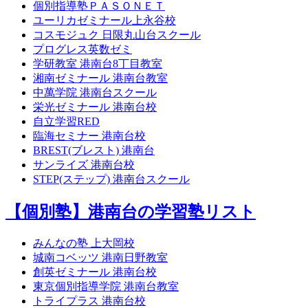
個別指導塾ＰＡＳＯＮＥＴ
ユーリカゼミナール上永谷校
コスモジュク 日限丸山台スクール
プログレス英数ゼミ
学研教室 港南台8丁目教室
湘南ゼミナール 港南台教室
中萬学院 港南台スクール
栄光ゼミナール 港南台校
自立学習RED
臨海セミナー 港南台校
BREST(ブレスト) 港南台
サンライズ 港南台校
STEP(ステップ) 港南台スクール
【個別塾】港南台の学習塾リスト
みんなの塾 上大岡校
城南コベッツ 港南日野教室
創英ゼミナール 港南台校
東京個別指導学院 港南台教室
トライプラス 港南台校