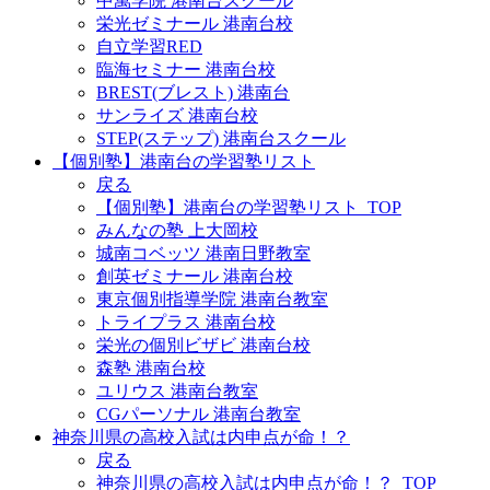
中萬学院 港南台スクール
栄光ゼミナール 港南台校
自立学習RED
臨海セミナー 港南台校
BREST(ブレスト) 港南台
サンライズ 港南台校
STEP(ステップ) 港南台スクール
【個別塾】港南台の学習塾リスト
戻る
【個別塾】港南台の学習塾リスト_TOP
みんなの塾 上大岡校
城南コベッツ 港南日野教室
創英ゼミナール 港南台校
東京個別指導学院 港南台教室
トライプラス 港南台校
栄光の個別ビザビ 港南台校
森塾 港南台校
ユリウス 港南台教室
CGパーソナル 港南台教室
神奈川県の高校入試は内申点が命！？
戻る
神奈川県の高校入試は内申点が命！？_TOP