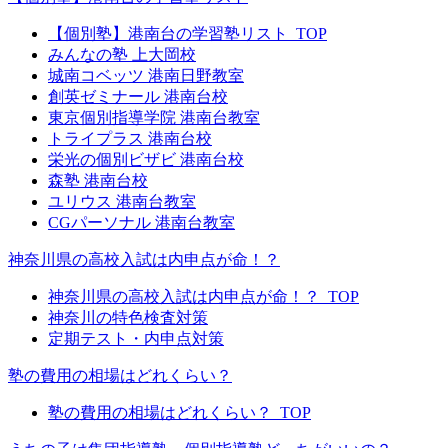
【個別塾】港南台の学習塾リスト_TOP
みんなの塾 上大岡校
城南コベッツ 港南日野教室
創英ゼミナール 港南台校
東京個別指導学院 港南台教室
トライプラス 港南台校
栄光の個別ビザビ 港南台校
森塾 港南台校
ユリウス 港南台教室
CGパーソナル 港南台教室
神奈川県の高校入試は内申点が命！？
神奈川県の高校入試は内申点が命！？_TOP
神奈川の特色検査対策
定期テスト・内申点対策
塾の費用の相場はどれくらい？
塾の費用の相場はどれくらい？_TOP