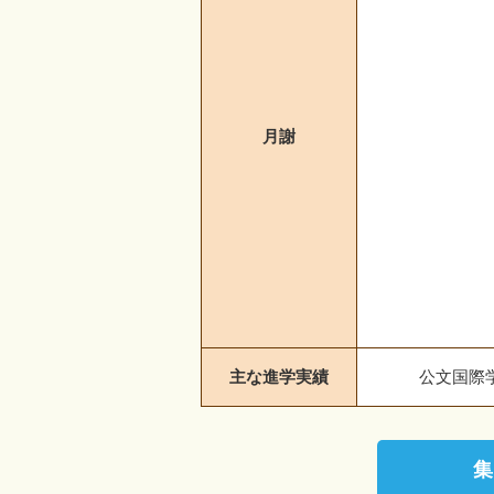
月謝
主な進学実績
公文国際
集