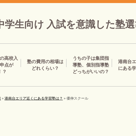
中学生向け 入試を意識した塾
の高校入
うちの子は集団指
塾の費用の相場は
港南台
申点が
導塾、個別指導塾
どれくらい？
にある
！？
どっちがいいの？
書
»
港南台エリア近くにある学習塾は？
»
優伸スクール