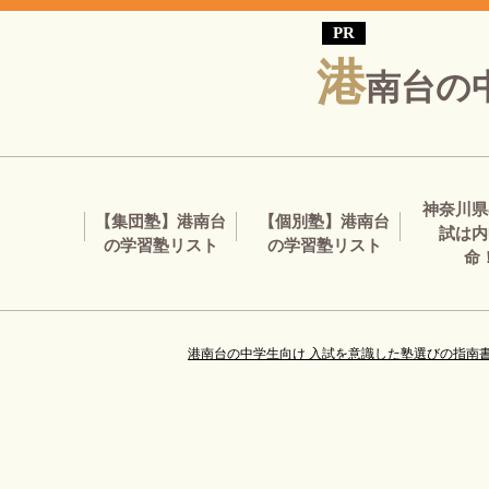
港
南台の
神奈川県
【集団塾】港南台
【個別塾】港南台
試は内
の学習塾リスト
の学習塾リスト
命
港南台の中学生向け 入試を意識した塾選びの指南