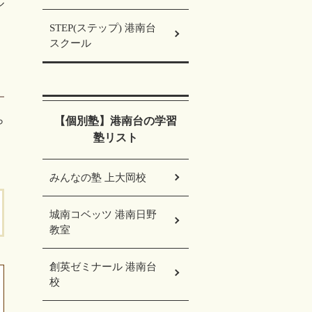
ル
STEP(ステップ) 港南台
スクール
ら
【個別塾】港南台の学習
塾リスト
みんなの塾 上大岡校
城南コベッツ 港南日野
教室
創英ゼミナール 港南台
校