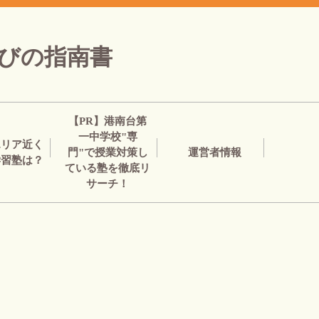
選びの指南書
【PR】港南台第
一中学校"専
エリア近く
門"で授業対策し
運営者情報
学習塾は？
ている塾を徹底リ
サーチ！