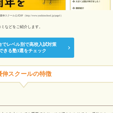
クール公式HP（http://www.yushinschool.jp/page1）
コミなどをご紹介します。
台でレベル別で高校入試対策
できる塾3選をチェック
優伸スクールの特徴