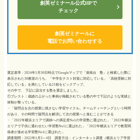
創英ゼミナール
公式HPで
チェック
創英ゼミナールに
電話でお問い合わせする
選定基準：2024年1月30日時点でGoogleマップで「港南台 塾」と検索した際に
表示された30教室のうち、「中学生テスト対策に対応している」「高校受験に対
応している」を満たしている21校をピックアップ。
その中で、 下記に該当する塾を選定しました。
①ブレスト：成績の上がった事例が掲載されている塾の中で下記のような実績と
体制が整っている。
・「疑問点を次の授業に残さない学習サイクル。チームティーチングという時間
があり、その時間で疑問点を解消して次の授業へと進むことができる
・「2022年横浜エリアで講師への満足度No1の学習塾に選ばれた」「2022年横浜
エリアで子供に通わせたい学習塾No1に選ばれた」「2022年横浜エリアで教育関
係者が進める学習塾No1に選ばれた」
調査期間：2022年1月3～4日 調査方法：インターネット調査（横浜エリア学習