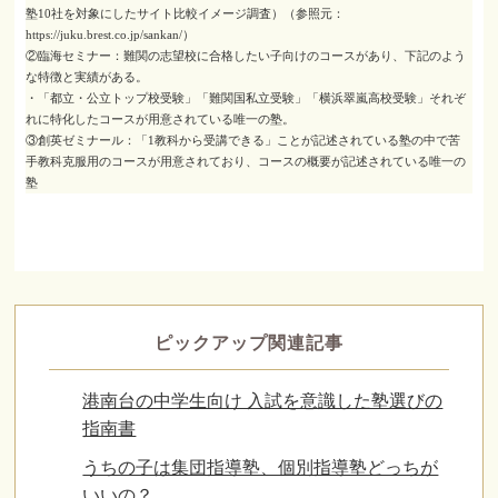
塾10社を対象にしたサイト比較イメージ調査）（参照元：
https://juku.brest.co.jp/sankan/）
②臨海セミナー：難関の志望校に合格したい子向けのコースがあり、下記のよう
な特徴と実績がある。
・「都立・公立トップ校受験」「難関国私立受験」「横浜翠嵐高校受験」それぞ
れに特化したコースが用意されている唯一の塾。
③創英ゼミナール：「1教科から受講できる」ことが記述されている塾の中で苦
手教科克服用のコースが用意されており、コースの概要が記述されている唯一の
塾
ピックアップ関連記事
港南台の中学生向け 入試を意識した塾選びの
指南書
うちの子は集団指導塾、個別指導塾どっちが
いいの？