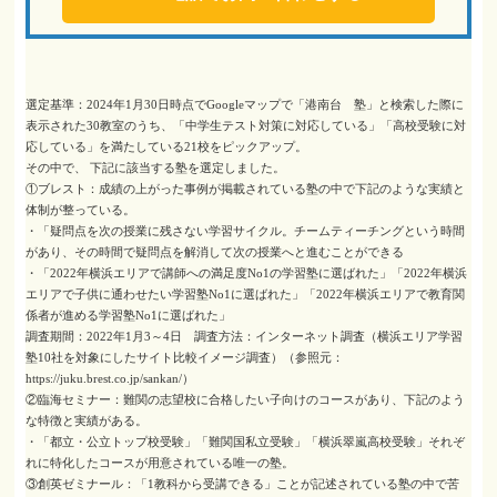
選定基準：2024年1月30日時点でGoogleマップで「港南台 塾」と検索した際に
表示された30教室のうち、「中学生テスト対策に対応している」「高校受験に対
応している」を満たしている21校をピックアップ。
その中で、 下記に該当する塾を選定しました。
①ブレスト：成績の上がった事例が掲載されている塾の中で下記のような実績と
体制が整っている。
・「疑問点を次の授業に残さない学習サイクル。チームティーチングという時間
があり、その時間で疑問点を解消して次の授業へと進むことができる
・「2022年横浜エリアで講師への満足度No1の学習塾に選ばれた」「2022年横浜
エリアで子供に通わせたい学習塾No1に選ばれた」「2022年横浜エリアで教育関
係者が進める学習塾No1に選ばれた」
調査期間：2022年1月3～4日 調査方法：インターネット調査（横浜エリア学習
塾10社を対象にしたサイト比較イメージ調査）（参照元：
https://juku.brest.co.jp/sankan/）
②臨海セミナー：難関の志望校に合格したい子向けのコースがあり、下記のよう
な特徴と実績がある。
・「都立・公立トップ校受験」「難関国私立受験」「横浜翠嵐高校受験」それぞ
れに特化したコースが用意されている唯一の塾。
③創英ゼミナール：「1教科から受講できる」ことが記述されている塾の中で苦