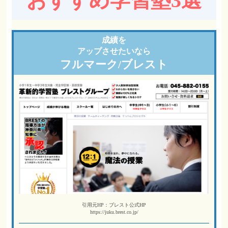
おすすめ学習塾3選
成績を
アップさせたいなら
フルマーク/ブレスト
引用元HP：ブレスト公式HP
https://juku.brest.co.jp/