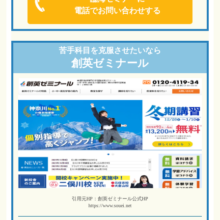
電話でお問い合わせする
苦手科目を
克服させたいなら
創英ゼミナール
引用元HP：創英ゼミナール公式HP
https://www.souei.net