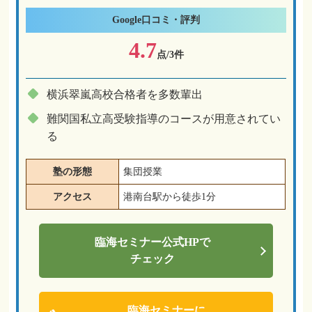
Google
口コミ・評判
4.7
点/3件
横浜翠嵐高校合格者を多数輩出
難関国私立高受験指導のコースが用意されてい
る
塾の形態
集団授業
アクセス
港南台駅から徒歩1分
臨海セミナー
公式HPで
チェック
臨海セミナーに